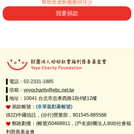
幫助受虐創傷脆弱兒少
我要捐款
▌電話：02-2331-1885
▌信箱：
yoyocharity@ebc.net.tw
▌地址：10041 台北市忠孝西路1段4號12樓
捐款帳號：
(非單親勸募帳號)
(822)中國信託，(分行)營業部，901545-885588
郵政劃撥：(帳號)50468911，(戶名)財團法人幼幼社會福
利慈善基金會