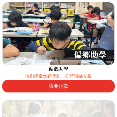
偏鄉助學
偏鄉學童急難救助、公益課輔安親
我要捐款