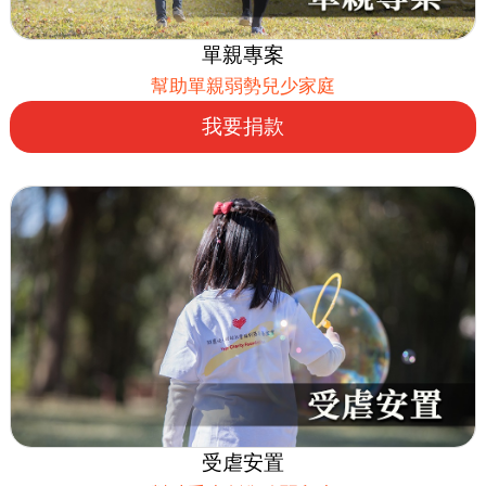
單親專案
幫助單親弱勢兒少家庭
我要捐款
受虐安置