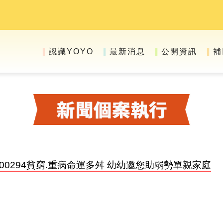
認識YOYO
最新消息
公開資訊
補
▍
▍
▍
▍
3C-000294貧窮.重病命運多舛 幼幼邀您助弱勢單親家庭