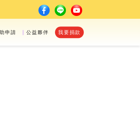
助申請
公益夥伴
我要捐款
▍