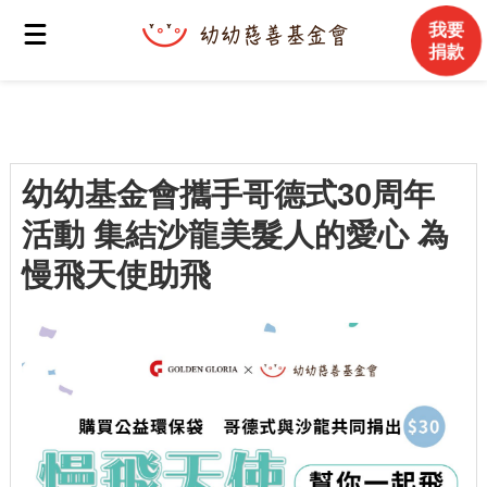
我要
捐款
幼幼基金會攜手哥德式30周年
活動 集結沙龍美髮人的愛心 為
慢飛天使助飛